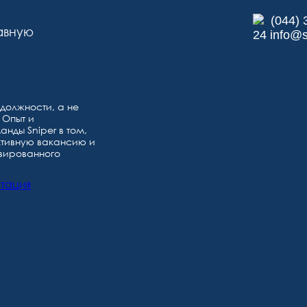
(044) 
авную
24 info@s
должности, а не
 Опыт и
ды Sniper в том,
ктивную вакансию и
вированного